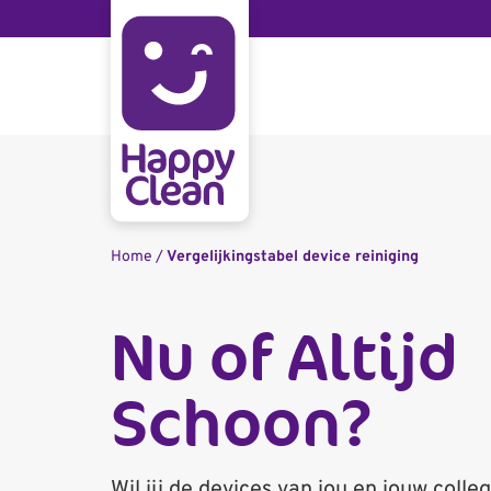
Home
/
Vergelijkingstabel device reiniging
Nu of Altijd
Schoon?
Wil jij de devices van jou en jouw colle