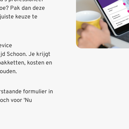
 hoe? Pak dan deze
juiste keuze te
evice
jd Schoon. Je krijgt
pakketten, kosten en
houden.
rstaande formulier in
 toch voor 'Nu