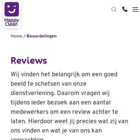
Hardware reiniging
Home
/
Beoordelingen
Datacenter reiniging
Device reiniging op kantoor
Reviews
Kabelmanagement
Datacenter reinigen
Device Cleaning Bar
Webshop
Wij vinden het belangrijk om een goed
ESD-reinigen: bescherm je servers tegen
downtime
beeld te schetsen van onze
Over ons
dienstverlening. Daarom vragen wij
Contact
Kennisbank
tijdens ieder bezoek aan een aantal
Certificering
medewerkers om een review achter te
laten. Hierdoor weet jij precies wat zij van
Start de keuzehulp
MVO
ons vinden en wat je van ons kan
Werken bij Happy Clean