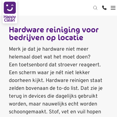
Hardware reiniging voor
Hardware reiniging
bedrijven op locatie
Datacenter reiniging
Device reiniging op kantoor
Merk je dat je hardware niet meer
Kabelmanagement
Datacenter reinigen
Device Cleaning Bar
helemaal doet wat het moet doen?
Webshop
ESD-reinigen: bescherm je servers tegen
Een toetsenbord dat stroever reageert.
downtime
Over ons
Een scherm waar je nét niet lekker
doorheen kijkt. Hardware reinigen staat
Contact
Kennisbank
zelden bovenaan de to-do list. Dat zie je
Certificering
terug in devices die dagelijks gebruikt
Start de keuzehulp
MVO
worden, maar nauwelijks echt worden
schoongemaakt. Stof, vet en vuil hopen
Werken bij Happy Clean