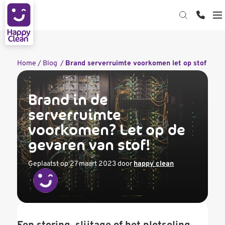
Hardware reiniging
Home
/
Blog
/
Brand serverruimte voorkomen let op stof
Datacenter reiniging
Device reiniging op kantoor
Brand in de
Kabelmanagement
Datacenter reinigen
Device Cleaning Bar
serverruimte
Webshop
ESD-reinigen: bescherm je servers tegen
voorkomen? Let op de
downtime
Over ons
gevaren van stof!
Contact
Kennisbank
Geplaatst op 27 maart 2023
door
happy clean
Certificering
Start de keuzehulp
MVO
Werken bij Happy Clean