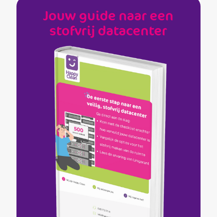
Jouw guide naar een
stofvrij datacenter