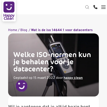
Hardware reiniging
Home
/
Blog
/
Wat is de iso 14644 1 voor datacenters
Datacenter reiniging
Device reiniging op kantoor
Kabelmanagement
Datacenter reinigen
Device Cleaning Bar
Welke ISO-normen kun
Webshop
ESD-reinigen: bescherm je servers tegen
je behalen voor je
downtime
Over ons
datacenter?
Contact
Kennisbank
Geplaatst op 15 maart 2022
door
happy clean
Certificering
Start de keuzehulp
MVO
Werken bij Happy Clean